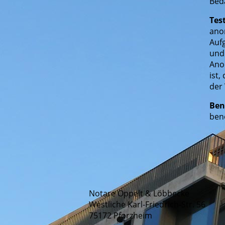
Bed
Tes
ano
Aufg
und
Ano
ist
der
Ben
ben
Notare Oppelt & Löbbecke
Westliche Karl-Friedrich-Str. 56
75172 Pforzheim