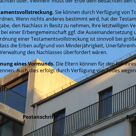
achten über. Vielmehr muss der Erbe dem Bedachten den 
tamentsvollstreckung.
Sie können durch Verfügung von T
rdnen. Wenn nichts anderes bestimmt wird, hat der Testam
abe, den Nachlass in Besitz zu nehmen, Ihre letztwilligen 
 bei einer Erbengemeinschaft ggf. die Auseinandersetzung
rdnung einer Testamentsvollstreckung ist sinnvoll bei gr
, dass die Erben aufgrund von Minderjährigkeit, Unerfahren
 Verwaltung des Nachlasses überfordert wären.
nung eines Vormunds.
Die Eltern können für den Fall ihr
ennen. Auch dies erfolgt durch Verfügung von Todes wegen
Postanschrift:
Spr