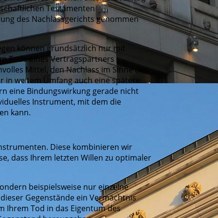
inschaftlichen Testamenten
ahrung des Nachlassgerichts genommen
egen können grundsätzlich nur mit
m Tode eines Vertragspartners
nvolles Mittel, den Nachlass im Sinne des
er in weitem Umfang auch eine spätere
rn eine Bindungswirkung gerade nicht
dividuelles Instrument, mit dem die
en kann.
instrumenten. Diese kombinieren wir
e, dass Ihrem letzten Willen zu optimaler
ondern beispielsweise nur einzelne
 dieser Gegenstände ein Vermächtnis
m Ihrem Tod in das Eigentum des