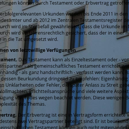
elungen können durch Testament oder Erbvertrag getroffe
e erbfolgerelevanten Urkunden werden bis Ende 2011 in den
ndesämter und ab 2012 im Zentralen Testamentsregister 
rch wird im Sterbefall gewährleistet, dass die Urkunde im 
rch wird verfahrensrechtlich gesichert, dass der in einer 
e in die Tat umgesetzt wird.
men von letztwillige Verfügungen
tament.
Das Testament kann als Einzeltestament oder - vo
enspartner - als gemeinschaftliches Testament errichtet w
nhändig - als ganz handschriftlich - verfasst werden kann, 
 dessen Beurkundung dringend zu empfehlen: Eigenhändig e
en Unklarheiten oder Fehler, die später Anlass zu Streit 
Vollmachten, Pflichtteilsansprüche und viele weitere Aspek
fügung von Todes wegen beachtet werden. Diese wenigen Beis
plexität des Themas.
vertrag.
Der Erbvertrag ist eine in Vertragsform errichtete
estens zwei Vertragspartner beteiligt sind. Er ist beurkun
einschaftlichen Testament können auch nicht miteinander 