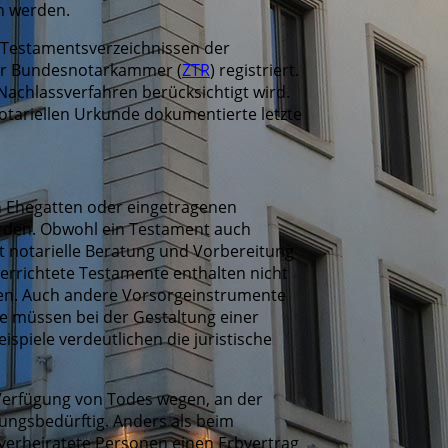
n werden.
 Testamentsverzeichnissen der
der Bundesnotarkammer (
ZTR
) registriert.
Nachlassverfahren berücksichtigt wird.
notariellen Urkunde dokumentierte letzte
n Ehegatten oder eingetragenen
erden. Obwohl ein Testament auch
ist notarielle Beratung und Vorbereitung
rrichtete Testamente enthalten nicht
geben. Auch andere Vorsorgeinstrumente
te müssen bei der Gestaltung einer
piele verdeutlichen die juristische
 Verfügung von Todes wegen, an der
dungsbedürftig. Anders als beim
verheiratete Personen einen Erbvertrag