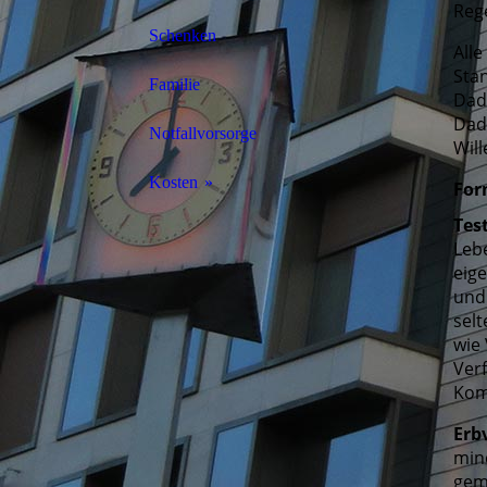
Reg
Schenken
All
Sta
Familie
Dadu
Dadu
Notfallvorsorge
Will
Kosten
For
Tes
Berechnung
Leb
eige
Beispiele
und
selt
wie 
Ver
Kom
Erb
mind
gem