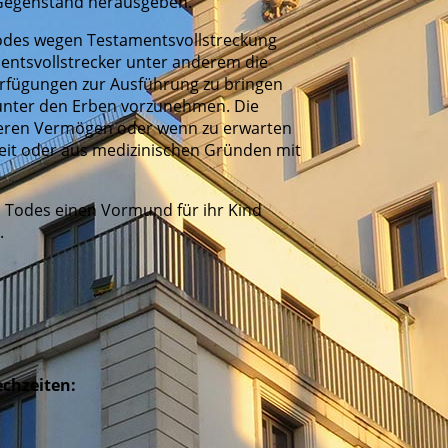
Gegenstand herausgeben.
odes wegen Testamentsvollstreckung
entsvollstrecker unter anderem die
Verfügungen zur Ausführung zu bringen
 unter den Erben vorzunehmen. Die
ößeren Vermögen oder wenn zu erwarten
heit oder aus medizinischen Gründen mit
es Todes einen Vormund für ihr Kind
.
echzeiten: