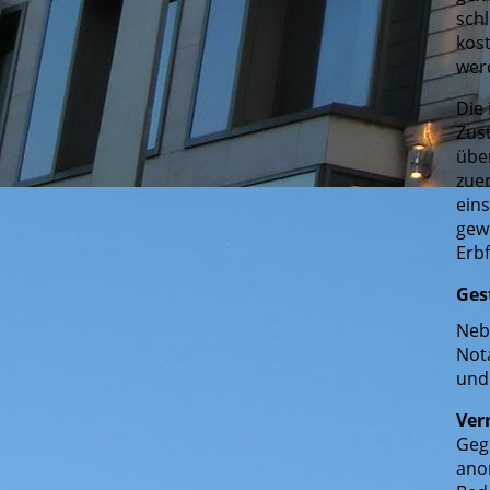
schl
kos
wer
Die
Zus
über
zue
ein
gewo
Erb
Ges
Neb
Nota
und 
Ver
Geg
ano