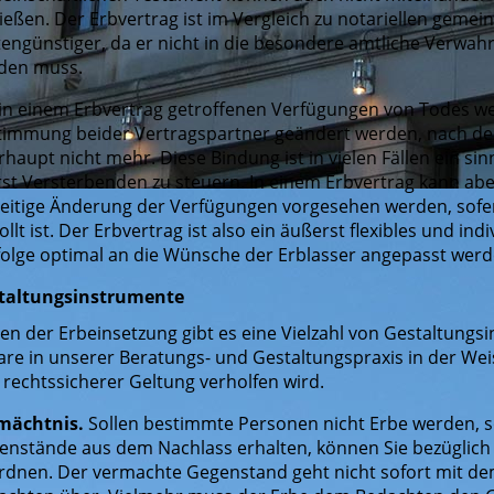
ießen. Der Erbvertrag ist im Vergleich zu notariellen geme
tengünstiger, da er nicht in die besondere amtliche Verw
den muss.
 in einem Erbvertrag getroffenen Verfügungen von Todes w
timmung beider Vertragspartner geändert werden, nach de
haupt nicht mehr. Diese Bindung ist in vielen Fällen ein sin
rst Versterbenden zu steuern. In einem Erbvertrag kann ab
seitige Änderung der Verfügungen vorgesehen werden, sofe
llt ist. Der Erbvertrag ist also ein äußerst flexibles und in
folge optimal an die Wünsche der Erblasser angepasst werd
taltungsinstrumente
en der Erbeinsetzung gibt es eine Vielzahl von Gestaltungs
re in unserer Beratungs- und Gestaltungspraxis in der Weis
rechtssicherer Geltung verholfen wird.
mächtnis.
Sollen bestimmte Personen nicht Erbe werden, s
enstände aus dem Nachlass erhalten, können Sie bezüglich
rdnen. Der vermachte Gegenstand geht nicht sofort mit de