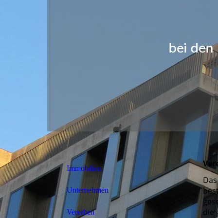
Ver
Immobilien
Das 
best
Unternehmen
gese
die
Vererben